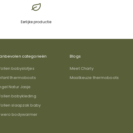
Eerlijke productie
anbevolen categorieën
Blogs
ollen babyslofjes
Meet Charly
nfant thermoboots
Maatkeuze thermoboots
ngel Natur Jasje
ollen babykleding
ollen slaapzak baby
lwero bodywarmer