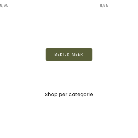
Aanbiedingsprijs
Aanbiedingsprijs
9,95
9,95
BEKIJK MEER
Shop per categorie
Dames