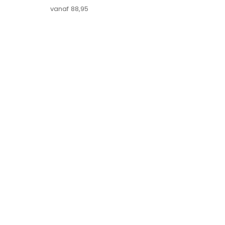
Aanbiedingsprijs
vanaf 88,95
Baby
Kinderen