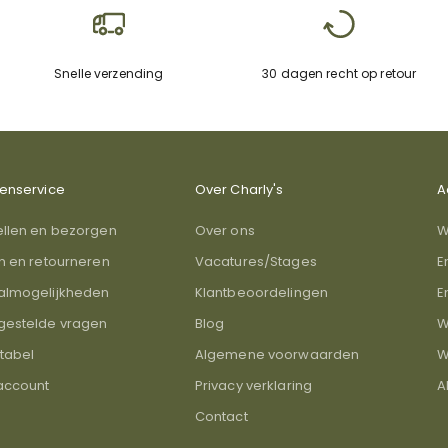
Snelle verzending
30 dagen recht op retour
tenservice
Over Charly's
A
ellen en bezorgen
Over ons
W
en en retourneren
Vacatures/Stages
E
almogelijkheden
Klantbeoordelingen
E
gestelde vragen
Blog
W
tabel
Algemene voorwaarden
W
 account
Privacy verklaring
A
Contact