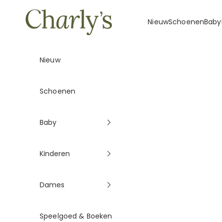
Naar inhoud
Charly's
Nieuw
Schoenen
Baby
Nieuw
Schoenen
Baby
Kinderen
Dames
Speelgoed & Boeken