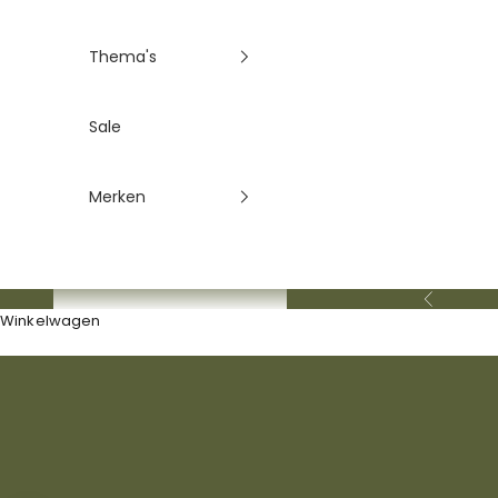
Thema's
Sale
Merken
Limited edition
Engel Natur
Vorige
Winkelwagen
SHOP